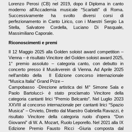
Lorenzo Perosi (CB) nel 2019, dopo il Diploma in canto
moderno all’Accademia musicale “Scarlatti” di Roma.
Successivamente ha svolto diversi corsi di
perfezionamento in Canto Lirico, con i Maestri Sergio La
Stella, Salvatore Cordella, Luciano Di Pasquale,
Massimiliano Caporale.
Riconoscimenti e premi
Il 12 Maggio 2025 alla Golden soloist award competition –
Vienna – è risultato Vincitore del Golden soloist award 2025,
1° premio assoluto – categoria canto, con debutto in
concerto presso il Musikverein di Vienna. Ad Aprile 2025
nell’ambito della II Edizione concorso internazionale
“Musica Italia” Grand Prize –
Campobasso -Direzione artistica dei M° Simone Sala e
Paolo Bartolucci- è stato proclamato Vincitore della
categoria cantanti lirici “Premio Belcanto”. Nel Luglio 2023
XXVIII al concorso internazionale per cantanti lirici “Spazio
Musica” – Orvieto, Diretto dal Maestro Gabriella Ravazzi, è
risultato Vincitore della categoria ruolo d’opera “Don
Giovanni” di W. A. Mozart, Ruolo Leporello. Nel 2021 alla IX
Edizione Premio Fausto Ricci -Giuria composta dal