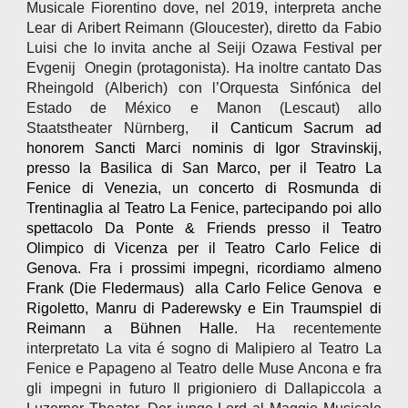
Musicale Fiorentino dove, nel 2019, interpreta anche
Lear di Aribert Reimann (Gloucester), diretto da Fabio
Luisi che lo invita anche al Seiji Ozawa Festival per
Evgenij Onegin (protagonista). Ha inoltre cantato Das
Rheingold (Alberich) con l’Orquesta Sinfónica del
Estado de México e Manon (Lescaut) allo
Staatstheater Nürnberg,
il Canticum Sacrum ad
honorem Sancti Marci nominis di Igor Stravinskij,
presso la Basilica di San Marco, per il Teatro La
Fenice di Venezia, un concerto di Rosmunda di
Trentinaglia al Teatro La Fenice, partecipando poi allo
spettacolo Da Ponte & Friends presso il Teatro
Olimpico di Vicenza per il Teatro Carlo Felice di
Genova. Fra i prossimi impegni, ricordiamo almeno
Frank (Die Fledermaus) alla Carlo Felice Genova e
Rigoletto, Manru di Paderewsky e Ein Traumspiel di
Reimann a Bühnen Halle.
Ha recentemente
interpretato La vita é sogno di Malipiero al Teatro La
Fenice e Papageno al Teatro delle Muse Ancona e fra
gli impegni in futuro Il prigioniero di Dallapiccola a