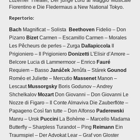
Luzerner Theater, Der junge Lord al Maggio Musicale
Fiorentino e Die Fledermaus a New National Tokyo.
Repertorio:
Bach
Magnificat – Solista
Beethoven
Fidelio – Don
Pizarro
Bizet
Carmen – Escamillo Carmen – Morales
Les Pêcheurs de perles – Zurga
Dallapiccola
Il
Prigioniero – Il Prigioniero
Donizetti
L’Elisir d’Amore –
Belcore Lucia di Lammermoor – Enrico
Fauré
Requiem – Basso
Janáček
Jenůfa – Stárek
Gounod
Roméo et Juliette – Mercutio
Massenet
Manon –
Lescaut
Mussorgsky
Boris Godunov – Andrey
Shchelkalov
Mozart
Don Giovanni – Don Giovanni Le
Nozze di Figaro – Il Conte Almaviva Die Zauberflöte –
Papageno Così fan tutte – Don Alfonso
Paderewski
Manru – Urok
Puccini
La Bohème – Marcello Madama
Butterfly – Sharpless Turandot – Ping
Reimann
Ein
Traumspiel – Der Advokat Lear – Graf von Gloster