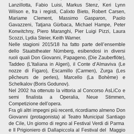
Lanzillotta, Fabio Luisi, Markus Stenz, Keri Lynn
Wilson e, fra i registi, Calixto Bieto, Robert Carsen,
Mariame Clement, Massimo Gasparon, Paolo
Gavazzeni, Tatjana Gürbaca, Michael Hampe, Peter
Konwitchny, Piero Maranghi, Pier Luigi Pizzi, Laura
Scozzi, Lydia Steier, Keith Warner.
Nelle stagioni 2015/18 ha fatto parte dell’ensemble
dello Staatstheater Nürnberg, esibendosi in diversi
ruoli quali Don Giovanni, Papageno, (Die Zauberflöte),
Taddeo (L’Italiana in Algeri), il Conte d’Almaviva (Le
nozze di Figaro), Escamillo (Carmen), Zurga (Les
pêcheurs de perles), Marcello (La Bohème) e
Schelkalov (Boris Godunov).
Nel 2002 ha ottenuto la vittoria al Concorso AsLiCo e
semi finalista a Operalia, Neue Stimmen,
Competizione dell'opera.
Fra gli altri impegni più recenti, ricordiamo almeno Don
Giovanni (protagonista) al Teatro Municipal Santiago
de Cile, Un giorno di regno al Festival Verdi di Parma
e Il Prigioniero di Dallapiccola al Festival del Maggio