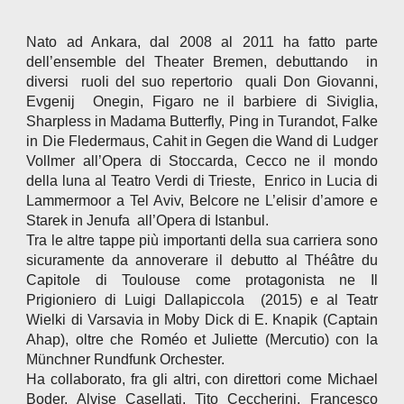
Nato ad Ankara, dal 2008 al 2011 ha fatto parte
dell’ensemble del Theater Bremen, debuttando in
diversi ruoli del suo repertorio quali Don Giovanni,
Evgenij Onegin, Figaro ne il barbiere di Siviglia,
Sharpless in Madama Butterfly, Ping in Turandot, Falke
in Die Fledermaus, Cahit in Gegen die Wand di Ludger
Vollmer all’Opera di Stoccarda, Cecco ne il mondo
della luna al Teatro Verdi di Trieste, Enrico in Lucia di
Lammermoor a Tel Aviv, Belcore ne L’elisir d’amore e
Starek in Jenufa all’Opera di Istanbul.
Tra le altre tappe più importanti della sua carriera sono
sicuramente da annoverare il debutto al Théâtre du
Capitole di Toulouse come protagonista ne Il
Prigioniero di Luigi Dallapiccola (2015) e al Teatr
Wielki di Varsavia in Moby Dick di E. Knapik (Captain
Ahap), oltre che Roméo et Juliette (Mercutio) con la
Münchner Rundfunk Orchester.
Ha collaborato, fra gli altri, con direttori come Michael
Boder, Alvise Casellati, Tito Ceccherini, Francesco